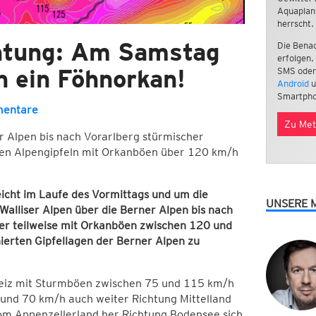
Aquaplan
herrscht.
htung: Am Samstag
Die Benac
erfolgen.
n ein Föhnorkan!
SMS oder
Android
u
Smartpho
mentare
Zu Met
 Alpen bis nach Vorarlberg stürmischer
hen Alpengipfeln mit Orkanböen über 120 km/h
icht im Laufe des Vormittags und um die
UNSERE 
Walliser Alpen über die Berner Alpen bis nach
der teilweise mit Orkanböen zwischen 120 und
ierten Gipfellagen der Berner Alpen zu
hweiz mit Sturmböen zwischen 75 und 115 km/h
 und 70 km/h auch weiter Richtung Mittelland
om Appenzellerland her Richtung Bodensee sich