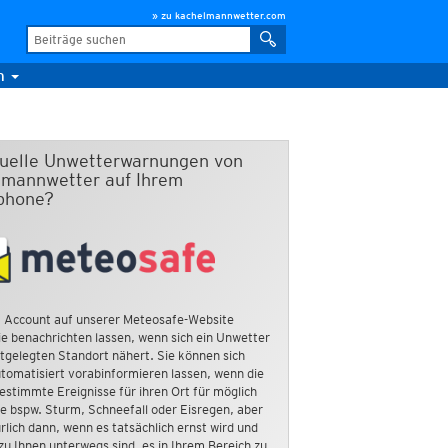
» zu kachelmannwetter.com
m
duelle Unwetterwarnungen von
mannwetter auf Ihrem
phone?
 Account auf unserer Meteosafe-Website
e benachrichten lassen, wenn sich ein Unwetter
tgelegten Standort nähert. Sie können sich
tomatisiert vorabinformieren lassen, wenn die
estimmte Ereignisse für ihren Ort für möglich
ie bspw. Sturm, Schneefall oder Eisregen, aber
rlich dann, wenn es tatsächlich ernst wird und
zu Ihnen unterwegs sind, es in Ihrem Bereich zu