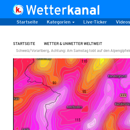
Startseite
Kategorien
Live-Ticker
Video
STARTSEITE
WETTER & UNWETTER WELTWEIT
Schweiz/Vorarlberg, Achtung: Am Samstag tobt auf den Alpengipfeln