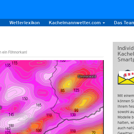
s
Wetterlexikon
Kachelmannwetter.com
Das Tea
Indivi
 ein Föhnorkan!
Kachel
Smart
Mit einem
können Si
Ihrem fes
sowohl au
Modelle b
halten, w
auch natü
Gewitter 