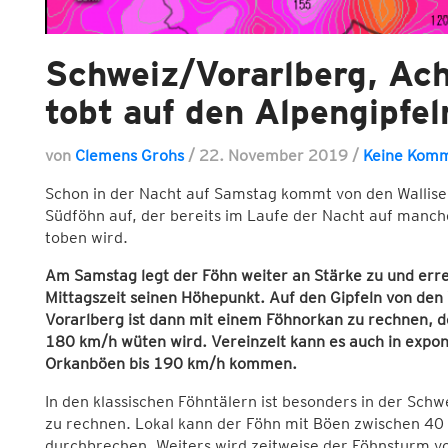
Schweiz/Vorarlberg, Ac
tobt auf den Alpengipfel
von
Clemens Grohs
/
22. November 2019
/
Keine Kom
Schon in der Nacht auf Samstag kommt von den Walliser
Südföhn auf, der bereits im Laufe der Nacht auf manc
toben wird.
Am Samstag legt der Föhn weiter an Stärke zu und erre
Mittagszeit seinen Höhepunkt. Auf den Gipfeln von den 
Vorarlberg ist dann mit einem Föhnorkan zu rechnen, 
180 km/h wüten wird. Vereinzelt kann es auch in expon
Orkanböen bis 190 km/h kommen.
In den klassischen Föhntälern ist besonders in der Sc
zu rechnen. Lokal kann der Föhn mit Böen zwischen 40
durchbrechen. Weiters wird zeitweise der Föhnsturm v