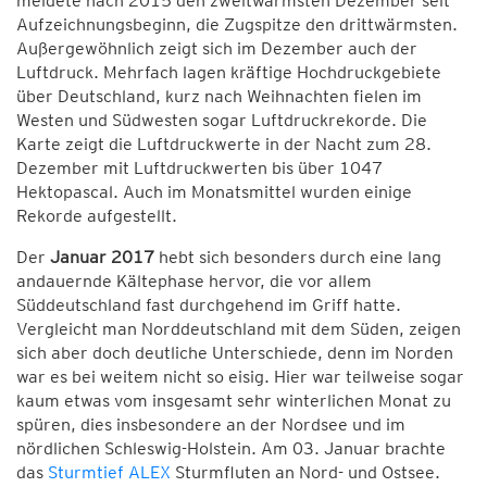
meldete nach 2015 den zweitwärmsten Dezember seit
Aufzeichnungsbeginn, die Zugspitze den drittwärmsten.
Außergewöhnlich zeigt sich im Dezember auch der
Luftdruck. Mehrfach lagen kräftige Hochdruckgebiete
über Deutschland, kurz nach Weihnachten fielen im
Westen und Südwesten sogar Luftdruckrekorde. Die
Karte zeigt die Luftdruckwerte in der Nacht zum 28.
Dezember mit Luftdruckwerten bis über 1047
Hektopascal. Auch im Monatsmittel wurden einige
Rekorde aufgestellt.
Der
Januar 2017
hebt sich besonders durch eine lang
andauernde Kältephase hervor, die vor allem
Süddeutschland fast durchgehend im Griff hatte.
Vergleicht man Norddeutschland mit dem Süden, zeigen
sich aber doch deutliche Unterschiede, denn im Norden
war es bei weitem nicht so eisig. Hier war teilweise sogar
kaum etwas vom insgesamt sehr winterlichen Monat zu
spüren, dies insbesondere an der Nordsee und im
nördlichen Schleswig-Holstein. Am 03. Januar brachte
das
Sturmtief ALEX
Sturmfluten an Nord- und Ostsee.