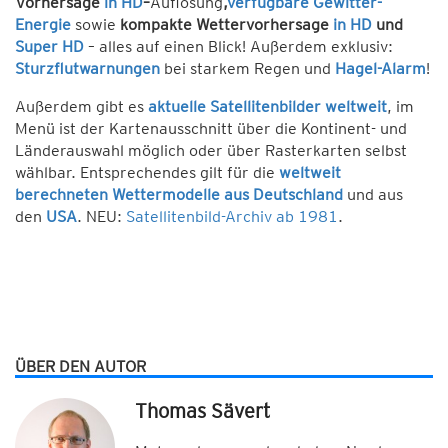
Vorhersage
in HD
–
Auflösung
,
verfügbare Gewitter-
Energie
sowie
kompakte Wettervorhersage
in HD
und
Super HD
– alles auf einen Blick! Außerdem exklusiv:
Sturzflutwarnungen
bei starkem Regen und
Hagel-Alarm
!
Außerdem gibt es
aktuelle Satellitenbilder weltweit
, im
Menü ist der Kartenausschnitt über die Kontinent- und
Länderauswahl möglich oder über Rasterkarten selbst
wählbar. Entsprechendes gilt für die
weltweit
berechneten Wettermodelle aus Deutschland
und aus
den
USA
. NEU:
Satellitenbild-Archiv ab 1981
.
ÜBER DEN AUTOR
Thomas Sävert