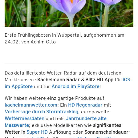
Erste Frühlingsboten in Wuppertal, aufgenommen am
24.02. von Achim Otto
Das detaillierteste Wetter-Radar auf dem deutschen
Markt: unsere
Kachelmann Radar & Blitz HD App
für
iOS
im AppStore
und für
Android im PlayStore
!
Wir haben weitere einzigartige Produkte auf
kachelmannwetter.com
: Ein
HD Regenradar
mit
Vorhersage durch Stormtracking
, europaweite
Wettermessdaten
und teils
Jahrhunderte alte
Messwerte
; exklusive Modellkarten wie
signifikantes
Wetter in
Super HD
Auflösung oder
Sonnenscheindauer-