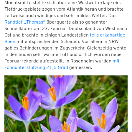
Monatsmitte stellte sich aber eine Westwetterlage ein.
Tiefdruckgebiete zogen vom Atlantik heran und brachte
zeitweise auch windiges und sehr mildes Wetter. Das
Randtief „Thomas“
überquerte als so genannter
Schnellläufer am 23. Februar Deutschland von West nach
Ost und brachte in einigen Landesteilen
teils orkanartige
Böen
mit entsprechenden Schäden. Vor allem in NRW
gab es Behinderungen im Zugverkehr. Gleichzeitig wehte
in den Süden sehr warme Luft und örtlich wurden neue
Februarrekorde aufgestellt. In Rosenheim wurden
mit
Föhnunterstützung 21,5 Grad
gemessen.