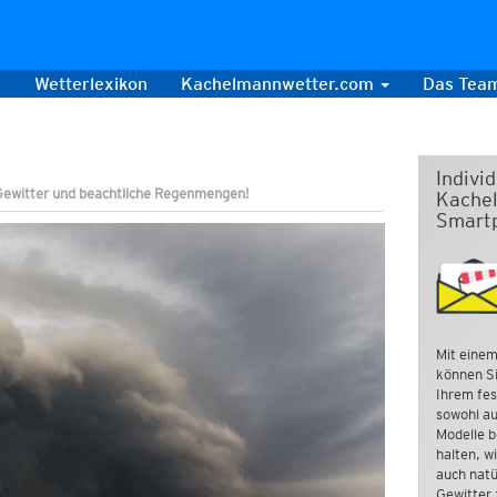
s
Wetterlexikon
Kachelmannwetter.com
Das Tea
Indivi
Gewitter und beachtliche Regenmengen!
Kachel
Smart
Mit einem
können Si
Ihrem fes
sowohl au
Modelle b
halten, w
auch natü
Gewitter 