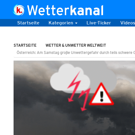
Startseite
Kategorien
Live-Ticker
Video
STARTSEITE
WETTER & UNWETTER WELTWEIT
Österreich: Am Samstag große Unwettergefahr durch teils schwere 