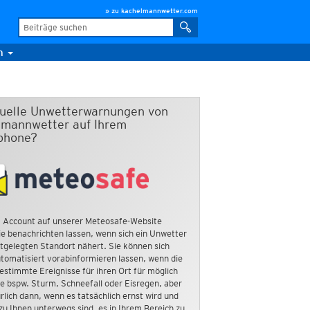
» zu kachelmannwetter.com
m
duelle Unwetterwarnungen von
mannwetter auf Ihrem
phone?
 Account auf unserer Meteosafe-Website
e benachrichten lassen, wenn sich ein Unwetter
tgelegten Standort nähert. Sie können sich
tomatisiert vorabinformieren lassen, wenn die
estimmte Ereignisse für ihren Ort für möglich
ie bspw. Sturm, Schneefall oder Eisregen, aber
rlich dann, wenn es tatsächlich ernst wird und
zu Ihnen unterwegs sind, es in Ihrem Bereich zu