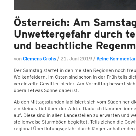
Österreich: Am Samstag
Unwettergefahr durch te
und beachtliche Regenm
von
Clemens Grohs
/
21. Juni 2019
/
Keine Kommentar
Der Samstag startet in den meisten Regionen noch freu
Wolkenfeldern. Im Osten sind schon in der Früh teils d
vereinzelte Gewitter nieder. Am Vormittag bessert sic
überall etwas Sonne dabei ist.
Ab den Mittagsstunden labilisiert sich vom Süden her di
ein kleines Tief über der Adria. Dadurch flammen immer
auf. Diese sind in allen Landesteilen zu erwarten und 
stellenweise Sturmböen begleitet. Teils ziehen die Gew
regional Überflutungsgefahr durch länger anhaltenden 