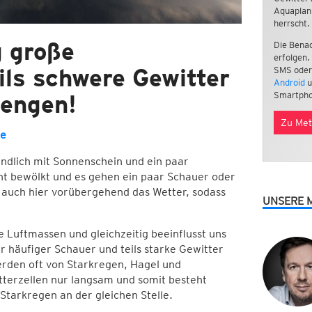
Aquaplan
herrscht.
 große
Die Benac
erfolgen.
ils schwere Gewitter
SMS oder
Android
u
engen!
Smartpho
Zu Met
e
ndlich mit Sonnenschein und ein paar
icht bewölkt und es gehen ein paar Schauer oder
h auch hier vorübergehend das Wetter, sodass
UNSERE 
e Luftmassen und gleichzeitig beeinflusst uns
 häufiger Schauer und teils starke Gewitter
werden oft von Starkregen, Hagel und
itterzellen nur langsam und somit besteht
Starkregen an der gleichen Stelle.