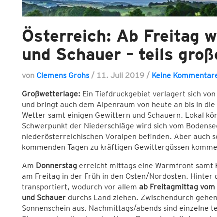
Österreich: Ab Freitag w
und Schauer – teils gr
von
Clemens Grohs
/
11. Juli 2019
/
Keine Kommentar
Großwetterlage:
Ein Tiefdruckgebiet verlagert sich von
und bringt auch dem Alpenraum von heute an bis in di
Wetter samt einigen Gewittern und Schauern. Lokal kö
Schwerpunkt der Niederschläge wird sich vom Bodensee
niederösterreichischen Voralpen befinden. Aber auch so
kommenden Tagen zu kräftigen Gewittergüssen komme
Am
Donnerstag
erreicht mittags eine Warmfront samt R
am Freitag in der Früh in den Osten/Nordosten. Hinter d
transportiert, wodurch vor allem
ab Freitagmittag vom
und Schauer
durchs Land ziehen. Zwischendurch gehen 
Sonnenschein aus. Nachmittags/abends sind einzelne tei