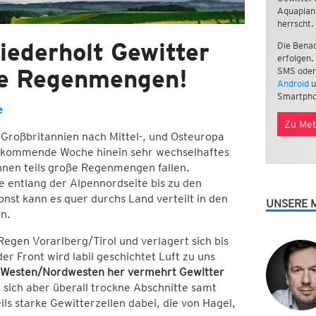
Aquaplan
herrscht.
iederholt Gewitter
Die Benac
erfolgen.
oße Regenmengen!
SMS oder
Android
u
Smartpho
e
Zu Met
 Großbritannien nach Mittel-, und Osteuropa
e kommende Woche hinein sehr wechselhaftes
nnen teils große Regenmengen fallen.
 entlang der Alpennordseite bis zu den
nst kann es quer durchs Land verteilt in den
UNSERE 
n.
egen Vorarlberg/Tirol und verlagert sich bis
er Front wird labil geschichtet Luft zu uns
 Westen/Nordwesten her vermehrt Gewitter
sich aber überall trockne Abschnitte samt
ls starke Gewitterzellen dabei, die von Hagel,