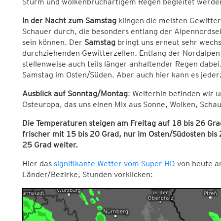
Sturm und wolkenbruchartigem Regen begleitet werde
In der Nacht zum Samstag
klingen die meisten Gewitte
Schauer durch, die besonders entlang der Alpennordse
sein können. Der
Samstag
bringt uns erneut sehr wechs
durchziehenden Gewitterzellen. Entlang der Nordalpen
stellenweise auch teils länger anhaltender Regen dabe
Samstag im Osten/Süden. Aber auch hier kann es jeder
Ausblick auf Sonntag/Montag
: Weiterhin befinden wir u
Osteuropa, das uns einen Mix aus Sonne, Wolken, Schau
Die Temperaturen steigen am Freitag auf 18 bis 26 Gr
frischer mit 15 bis 20 Grad, nur im Osten/Südosten bi
25 Grad weiter.
Hier das
signifikante Wetter vom Super HD
von heute an
Länder/Bezirke, Stunden vorklicken: