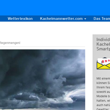
s
Wetterlexikon
Kachelmannwetter.com
Das Tea
Indivi
e Regenmengen!
Kachel
Smart
Mit einem
können Si
Ihrem fes
sowohl au
Modelle b
halten, w
auch natü
Gewitter 