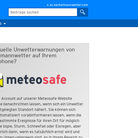
» zu kachelmannwetter.com
m
duelle Unwetterwarnungen von
mannwetter auf Ihrem
phone?
 Account auf unserer Meteosafe-Website
e benachrichten lassen, wenn sich ein Unwetter
tgelegten Standort nähert. Sie können sich
tomatisiert vorabinformieren lassen, wenn die
estimmte Ereignisse für ihren Ort für möglich
ie bspw. Sturm, Schneefall oder Eisregen, aber
rlich dann, wenn es tatsächlich ernst wird und
zu Ihnen unterwegs sind, es in Ihrem Bereich zu