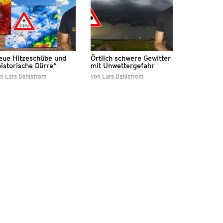
eue Hitzeschübe und
Örtlich schwere Gewitter
istorische Dürre“
mit Unwettergefahr
on
Lars Dahlstrom
von
Lars Dahlstrom