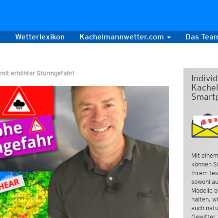
s
Wetterlexikon
Kachelmannwetter.com
Das Tea
mit erhöhter Sturmgefahr!
Indivi
Kachel
Smart
Mit einem
können Si
Ihrem fes
sowohl au
Modelle b
halten, w
auch natü
Gewitter 