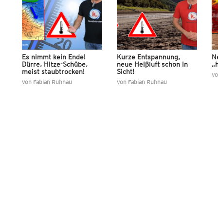
Es nimmt kein Ende!
Kurze Entspannung,
N
Dürre, Hitze-Schübe,
neue Heißluft schon in
„h
meist staubtrocken!
Sicht!
v
von
Fabian Ruhnau
von
Fabian Ruhnau