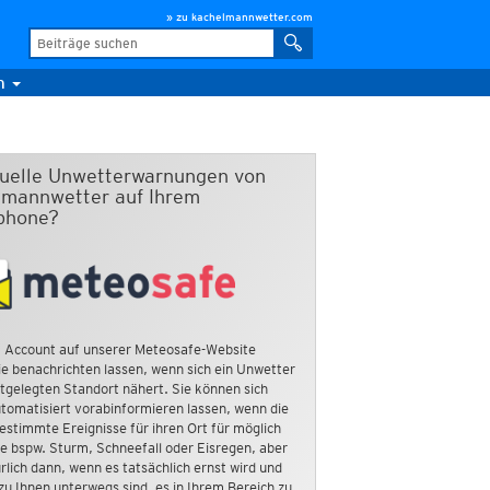
» zu kachelmannwetter.com
m
duelle Unwetterwarnungen von
mannwetter auf Ihrem
phone?
 Account auf unserer Meteosafe-Website
e benachrichten lassen, wenn sich ein Unwetter
tgelegten Standort nähert. Sie können sich
tomatisiert vorabinformieren lassen, wenn die
estimmte Ereignisse für ihren Ort für möglich
ie bspw. Sturm, Schneefall oder Eisregen, aber
rlich dann, wenn es tatsächlich ernst wird und
zu Ihnen unterwegs sind, es in Ihrem Bereich zu