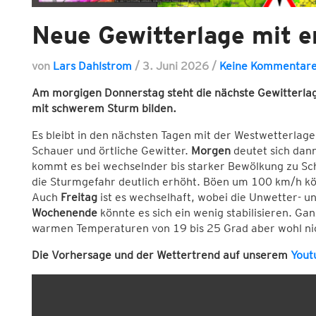
Neue Gewitterlage mit e
von
Lars Dahlstrom
/
3. Juni 2026
/
Keine Kommentar
Am morgigen Donnerstag steht die nächste Gewitterlage
mit schwerem Sturm bilden.
Es bleibt in den nächsten Tagen mit der Westwetterlag
Schauer und örtliche Gewitter.
Morgen
deutet sich dan
kommt es bei wechselnder bis starker Bewölkung zu Sch
die Sturmgefahr deutlich erhöht. Böen um 100 km/h kö
Auch
Freitag
ist es wechselhaft, wobei die Unwetter-
Wochenende
könnte es sich ein wenig stabilisieren. G
warmen Temperaturen von 19 bis 25 Grad aber wohl nic
Die Vorhersage und der Wettertrend auf unserem
Yout