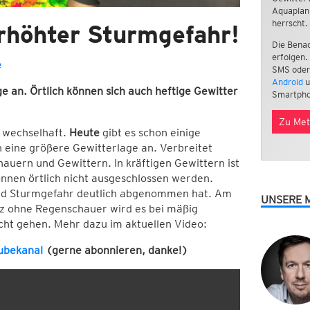
Aquaplan
herrscht.
rhöhter Sturmgefahr!
Die Benac
erfolgen.
e
SMS oder
Android
u
 an. Örtlich können sich auch heftige Gewitter
Smartpho
Zu Met
e wechselhaft.
Heute
gibt es schon einige
n eine größere Gewitterlage an. Verbreitet
auern und Gewittern. In kräftigen Gewittern ist
nnen örtlich nicht ausgeschlossen werden.
 und Sturmgefahr deutlich abgenommen hat. Am
UNSERE 
anz ohne Regenschauer wird es bei mäßig
ht gehen. Mehr dazu im aktuellen Video:
ubekanal
(gerne abonnieren, danke!)