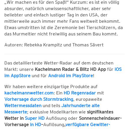
„Wir machen es für den Spaß!“ Kurzum: es ist ein völlig
absurder, natürlich unwissenschaftlicher, aber sehr
beliebter und einfach lustiger Tag in den USA, der
mittlerweile auch immer mehr Fans weltweit bekommt.
Etwas umstritten ist die Zeremonie bei Tierschützern, da
das Murmeltier nicht freiwillig aus seinem Bau kommt.
Autoren: Rebekka Krampitz und Thomas Sävert
Das detaillierteste Wetter-Radar auf dem deutschen
Markt: unsere
Kachelmann Radar & Blitz HD App
für
iOS
im AppStore
und für
Android im PlayStore
!
Wir haben weitere einzigartige Produkte auf
kachelmannwetter.com
: Ein
HD Regenradar
mit
Vorhersage durch Stormtracking
, europaweite
Wettermessdaten
und teils
Jahrhunderte alte
Messwerte
; exklusive Modellkarten wie
signifikantes
Wetter in
Super HD
Auflösung oder
Sonnenscheindauer-
Vorhersage
in HD
–
Auflösung
,
verfügbare Gewitter-