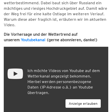
wetterbestimmend. Dabei baut sich über Russland ein
mächtiges und riesiges Hochdruckgebiet auf. Damit wäre
der Weg frei für eine kalte Ostlage im weiteren Verlauf.
Warum diese aber fraglich ist, erläutern wir im aktuellen
Video.
Die Vorhersage und der Wettertrend auf
unserem
Youtubekanal
(gerne abonnieren, danke!)
Ich möchte Videos von Youtube auf dem
Wetterkanal angezeigt bekommen.
Hierbei werden personenbezogene
Daten (IP-Adresse o.ä.) an Youtube
übertragen.
Anzeige erlauben