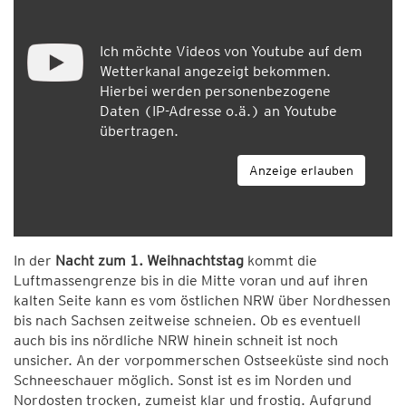
Ich möchte Videos von Youtube auf dem
Wetterkanal angezeigt bekommen.
Hierbei werden personenbezogene
Daten (IP-Adresse o.ä.) an Youtube
übertragen.
Anzeige erlauben
In der
Nacht zum 1. Weihnachtstag
kommt die
Luftmassengrenze bis in die Mitte voran und auf ihren
kalten Seite kann es vom östlichen NRW über Nordhessen
bis nach Sachsen zeitweise schneien. Ob es eventuell
auch bis ins nördliche NRW hinein schneit ist noch
unsicher. An der vorpommerschen Ostseeküste sind noch
Schneeschauer möglich. Sonst ist es im Norden und
Nordosten trocken, zumeist klar und frostig. Aufgrund