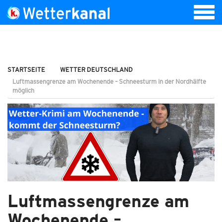
STARTSEITE
WETTER DEUTSCHLAND
Luftmassengrenze am Wochenende – Schneesturm in der Nordhälfte
möglich
Luftmassengrenze am
Wochenende –