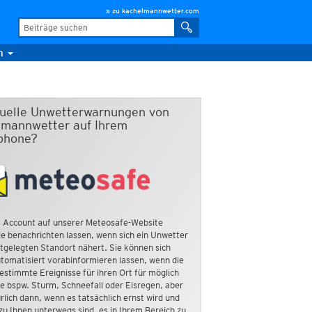
» zu kachelmannwetter.com
m
duelle Unwetterwarnungen von
mannwetter auf Ihrem
phone?
 Account auf unserer Meteosafe-Website
e benachrichten lassen, wenn sich ein Unwetter
tgelegten Standort nähert. Sie können sich
tomatisiert vorabinformieren lassen, wenn die
estimmte Ereignisse für ihren Ort für möglich
ie bspw. Sturm, Schneefall oder Eisregen, aber
rlich dann, wenn es tatsächlich ernst wird und
zu Ihnen unterwegs sind, es in Ihrem Bereich zu