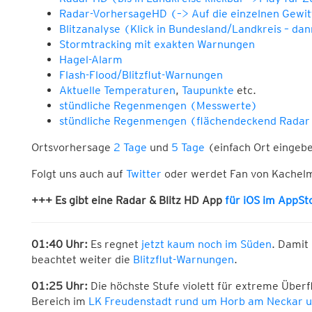
Radar-VorhersageHD (–> Auf
die einzelnen Gewit
Blitzanalyse (Klick in Bundesland/Landkreis – dann
Stormtracking mit exakten Warnungen
Hagel-Alarm
Flash-Flood/Blitzflut-Warnungen
Aktuelle Temperaturen
,
Taupunkte
etc.
stündliche Regenmengen (Messwerte)
stündliche Regenmengen (flächendeckend Radar
Ortsvorhersage
2 Tage
und
5 Tage
(einfach Ort eingeb
Folgt uns auch auf
Twitter
oder werdet Fan von Kachel
+++ Es gibt eine Radar & Blitz HD App
für iOS im AppSt
01:40 Uhr:
Es regnet
jetzt kaum noch im Süden
. Damit 
beachtet weiter die
Blitzflut-Warnungen
.
01:25 Uhr:
Die höchste Stufe violett für extreme Überf
Bereich im
LK Freudenstadt rund um Horb am Neckar 