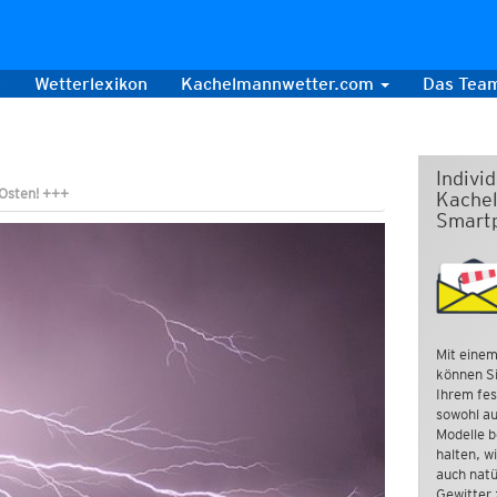
s
Wetterlexikon
Kachelmannwetter.com
Das Tea
Indivi
 Osten! +++
Kachel
Smart
Mit einem
können Si
Ihrem fes
sowohl au
Modelle b
halten, w
auch natü
Gewitter 