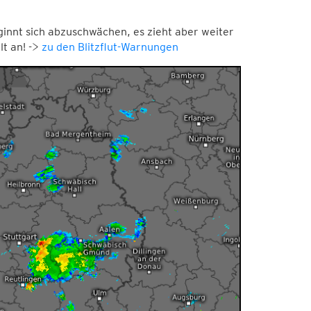
innt sich abzuschwächen, es zieht aber weiter
t an! ->
zu den Blitzflut-Warnungen