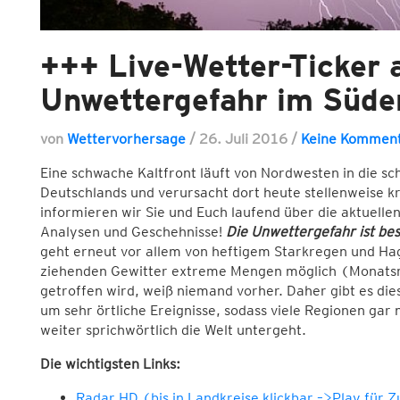
+++ Live-Wetter-Ticker 
Unwettergefahr im Süde
von
Wettervorhersage
/
26. Juli 2016
/
Keine Kommen
Eine schwache Kaltfront läuft von Nordwesten in die s
Deutschlands und verursacht dort heute stellenweise kr
informieren wir Sie und Euch laufend über die aktuell
Analysen und Geschehnisse!
Die Unwettergefahr ist be
geht erneut vor allem von heftigem Starkregen und Hage
ziehenden Gewitter extreme Mengen möglich (Monatsme
getroffen wird, weiß niemand vorher. Daher gibt es dies
um sehr örtliche Ereignisse, sodass viele Regionen g
weiter sprichwörtlich die Welt untergeht.
Die
wichtigsten Links:
Radar HD (bis in Landkreise klickbar –>Play für 