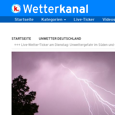
Startseite
Kategorien
Live-Ticker
Video
STARTSEITE
UNWETTER DEUTSCHLAND
+++ Live-Wetter-Ticker am Dienstag: Unwettergefahr im Süden und