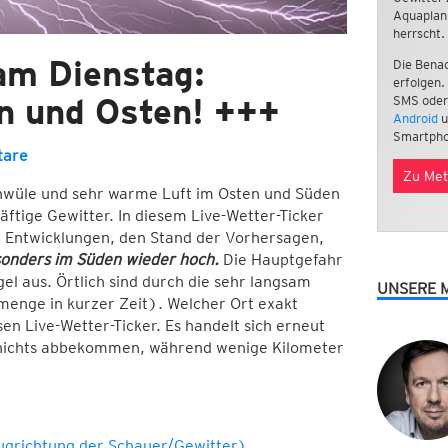
Aquaplan
herrscht.
am Dienstag:
Die Benac
erfolgen.
n und Osten! +++
SMS oder
Android
u
Smartpho
tare
Zu Met
chwüle und sehr warme Luft im Osten und Süden
äftige Gewitter. In diesem Live-Wetter-Ticker
en Entwicklungen, den Stand der Vorhersagen,
sonders im Süden wieder hoch.
Die Hauptgefahr
l aus. Örtlich sind durch die sehr langsam
UNSERE 
nge in kurzer Zeit). Welcher Ort exakt
en Live-Wetter-Ticker. Es handelt sich erneut
ar nichts abbekommen, während wenige Kilometer
Zugrichtung der Schauer/Gewitter)