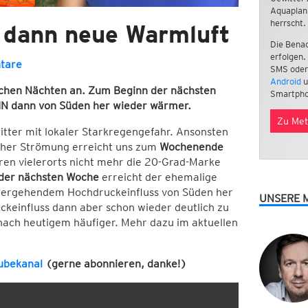
Aquaplan
herrscht.
, dann neue Warmluft
Die Benac
erfolgen.
tare
SMS oder
Android
u
schen Nächten an. Zum Beginn der nächsten
Smartpho
IN dann von Süden her wieder wärmer.
Zu Met
itter mit lokaler Starkregengefahr. Ansonsten
licher Strömung erreicht uns zum
Wochenende
ren vielerorts nicht mehr die 20-Grad-Marke
der nächsten Woche
erreicht der ehemalige
übergehendem Hochdruckeinfluss von Süden her
UNSERE 
ckeinfluss dann aber schon wieder deutlich zu
nach heutigem häufiger. Mehr dazu im aktuellen
ubekanal
(gerne abonnieren, danke!)