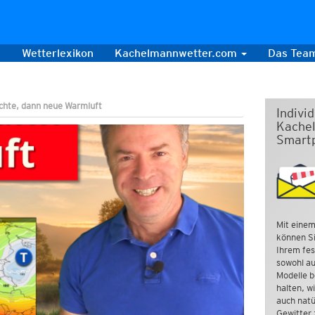
s
Wetterlexikon
Kachelmannwetter.com
Das Tea
ächte, dann neue Warmluft
Indivi
Kachel
Smart
Mit einem
können Si
Ihrem fes
sowohl au
Modelle b
halten, w
auch natü
Gewitter 