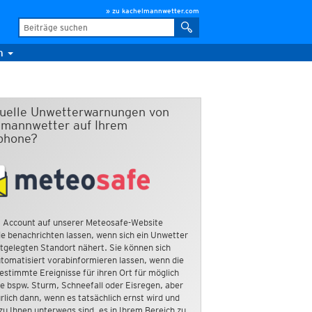
» zu kachelmannwetter.com
m
duelle Unwetterwarnungen von
mannwetter auf Ihrem
phone?
 Account auf unserer Meteosafe-Website
e benachrichten lassen, wenn sich ein Unwetter
tgelegten Standort nähert. Sie können sich
tomatisiert vorabinformieren lassen, wenn die
estimmte Ereignisse für ihren Ort für möglich
ie bspw. Sturm, Schneefall oder Eisregen, aber
rlich dann, wenn es tatsächlich ernst wird und
zu Ihnen unterwegs sind, es in Ihrem Bereich zu