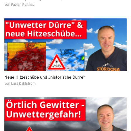
von
Fabian Ruhnau
Neue Hitzeschübe und „historische Dürre“
von
Lars Dahlstrom