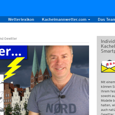
s
Wetterlexikon
Kachelmannwetter.com
Das Tea
nd Gewitter
Indivi
Kachel
Smart
Mit einem
können Si
Ihrem fes
sowohl au
Modelle b
halten, w
auch natü
Gewitter 