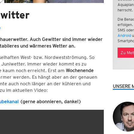
Aquaplan
herrscht.
witter
Die Benac
erfolgen.
e
SMS oder
Android
u
chauerwetter. Auch Gewitter sind immer wieder
Smartpho
stabileres und wärmeres Wetter an.
Zu Met
chselhaften West- bzw. Nordwestströmung. So
s Juniwetter. Immer wieder kommt es zu
e kaum noch erreicht. Erst am
Wochenende
wärmer werden. Es hängt aber an der genauen
te auch noch länger an der kühleren und
UNSERE 
u im aktuellen Video:
ubekanal
(gerne abonnieren, danke!)