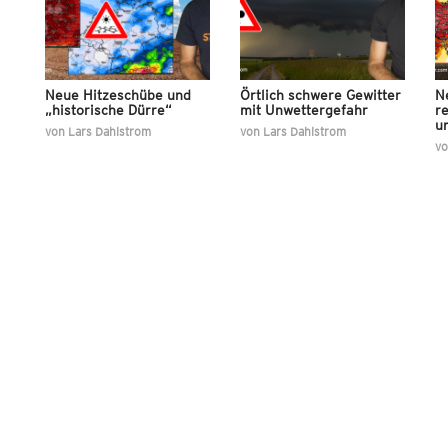
Neue Hitzeschübe und
Örtlich schwere Gewitter
Ne
„historische Dürre“
mit Unwettergefahr
re
u
von
Lars Dahlstrom
von
Lars Dahlstrom
v