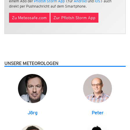
einem Abo der
Pflotsh Storm App
(für
Android
und
iOS
) auch
direkt per Pushnachricht auf dem Smartphone.
Zu Meteosafe.com
Zur Pflotsh Storm App
UNSERE METEOROLOGEN
Jörg
Peter