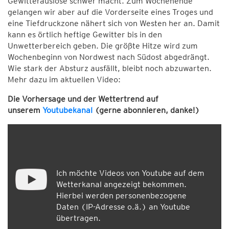
Gewitterauslöse schwer macht. Zum Wochenende
gelangen wir aber auf die Vorderseite eines Troges und
eine Tiefdruckzone nähert sich von Westen her an. Damit
kann es örtlich heftige Gewitter bis in den
Unwetterbereich geben. Die größte Hitze wird zum
Wochenbeginn von Nordwest nach Südost abgedrängt.
Wie stark der Absturz ausfällt, bleibt noch abzuwarten.
Mehr dazu im aktuellen Video:
Die Vorhersage und der Wettertrend auf
unserem
Youtubekanal
(gerne abonnieren, danke!)
Ich möchte Videos von Youtube auf dem
Wetterkanal angezeigt bekommen.
Hierbei werden personenbezogene
Daten (IP-Adresse o.ä.) an Youtube
übertragen.