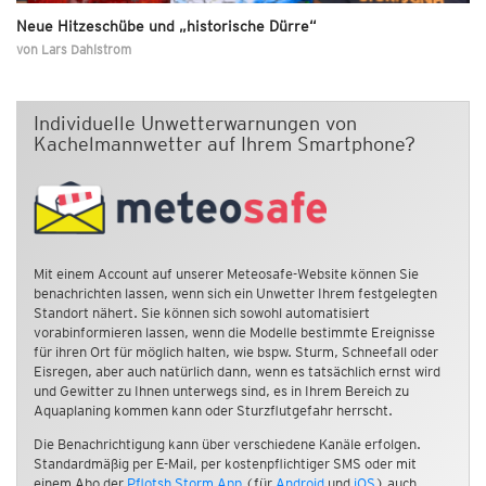
Neue Hitzeschübe und „historische Dürre“
von
Lars Dahlstrom
Individuelle Unwetterwarnungen von
Kachelmannwetter auf Ihrem Smartphone?
Mit einem Account auf unserer Meteosafe-Website können Sie
benachrichten lassen, wenn sich ein Unwetter Ihrem festgelegten
Standort nähert. Sie können sich sowohl automatisiert
vorabinformieren lassen, wenn die Modelle bestimmte Ereignisse
für ihren Ort für möglich halten, wie bspw. Sturm, Schneefall oder
Eisregen, aber auch natürlich dann, wenn es tatsächlich ernst wird
und Gewitter zu Ihnen unterwegs sind, es in Ihrem Bereich zu
Aquaplaning kommen kann oder Sturzflutgefahr herrscht.
Die Benachrichtigung kann über verschiedene Kanäle erfolgen.
Standardmäßig per E-Mail, per kostenpflichtiger SMS oder mit
einem Abo der
Pflotsh Storm App
(für
Android
und
iOS
) auch