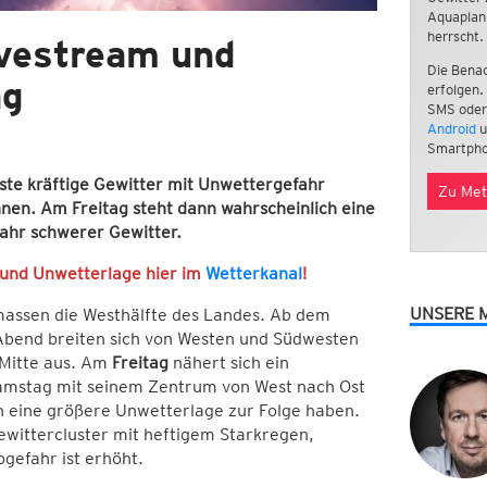
Aquaplan
herrscht.
ivestream und
Die Benac
ag
erfolgen.
SMS oder
Android
u
Smartpho
ste kräftige Gewitter mit Unwettergefahr
Zu Met
nnen. Am Freitag steht dann wahrscheinlich eine
fahr schwerer Gewitter.
 und Unwetterlage hier im
Wetterkanal
!
UNSERE 
massen die Westhälfte des Landes. Ab dem
bend breiten sich von Westen und Südwesten
 Mitte aus. Am
Freitag
nähert sich ein
f Samstag mit seinem Zentrum von West nach Ost
h eine größere Unwetterlage zur Folge haben.
Gewittercluster mit heftigem Starkregen,
gefahr ist erhöht.