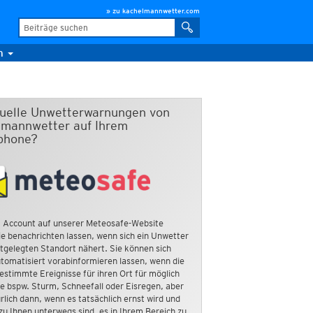
» zu kachelmannwetter.com
m
duelle Unwetterwarnungen von
mannwetter auf Ihrem
phone?
 Account auf unserer Meteosafe-Website
e benachrichten lassen, wenn sich ein Unwetter
tgelegten Standort nähert. Sie können sich
tomatisiert vorabinformieren lassen, wenn die
estimmte Ereignisse für ihren Ort für möglich
ie bspw. Sturm, Schneefall oder Eisregen, aber
rlich dann, wenn es tatsächlich ernst wird und
zu Ihnen unterwegs sind, es in Ihrem Bereich zu