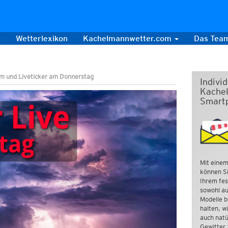
s
Wetterlexikon
Kachelmannwetter.com
Das Tea
am und Liveticker am Donnerstag
Indivi
Kachel
Smart
Mit einem
können Si
Ihrem fes
sowohl au
Modelle b
halten, w
auch natü
Gewitter 