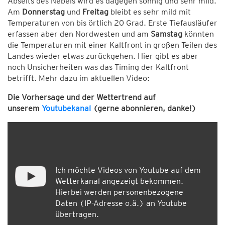
Abseits des Nebels wird es dagegen sonnig und sehr mild.
Am
Donnerstag
und
Freitag
bleibt es sehr mild mit
Temperaturen von bis örtlich 20 Grad. Erste Tiefausläufer
erfassen aber den Nordwesten und am
Samstag
könnten
die Temperaturen mit einer Kaltfront in großen Teilen des
Landes wieder etwas zurückgehen. Hier gibt es aber
noch Unsicherheiten was das Timing der Kaltfront
betrifft. Mehr dazu im aktuellen Video:
Die Vorhersage und der Wettertrend auf
unserem
Youtubekanal
(gerne abonnieren, danke!)
Ich möchte Videos von Youtube auf dem
Wetterkanal angezeigt bekommen.
Hierbei werden personenbezogene
Daten (IP-Adresse o.ä.) an Youtube
übertragen.