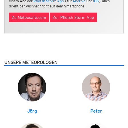
einem Abo der
Pflotsh Storm App
(für
Android
und
iOS
) auch
direkt per Pushnachricht auf dem Smartphone.
Zu Meteosafe.com
Zur Pflotsh Storm App
UNSERE METEOROLOGEN
Jörg
Peter