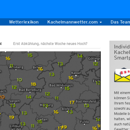
s
Wetterlexikon
Kachelmannwetter.com
Das Tea
N
Erst Abkühlung, nächste Woche neues Hoch?
Indivi
Kachel
Smart
Mit einem
können Si
Ihrem fes
sowohl au
Modelle b
halten, w
auch natü
Gewitter 