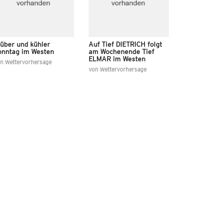
rüber und kühler
Auf Tief DIETRICH folgt
onntag im Westen
am Wochenende Tief
ELMAR im Westen
on
Wettervorhersage
von
Wettervorhersage