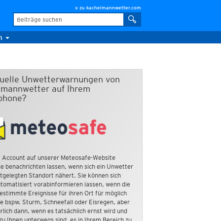
» zu kachelmannwetter.com
m
duelle Unwetterwarnungen von
mannwetter auf Ihrem
phone?
 Account auf unserer Meteosafe-Website
e benachrichten lassen, wenn sich ein Unwetter
tgelegten Standort nähert. Sie können sich
tomatisiert vorabinformieren lassen, wenn die
estimmte Ereignisse für ihren Ort für möglich
ie bspw. Sturm, Schneefall oder Eisregen, aber
rlich dann, wenn es tatsächlich ernst wird und
zu Ihnen unterwegs sind, es in Ihrem Bereich zu