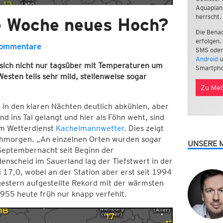
Aquaplan
herrscht.
e Woche neues Hoch?
Die Benac
erfolgen.
Kommentare
SMS oder
Android
u
sich nicht nur tagsüber mit Temperaturen um
Smartpho
esten teils sehr mild, stellenweise sogar
Zu Met
 in den klaren Nächten deutlich abkühlen, aber
 ins Tal gelangt und hier als Föhn weht, sind
om Wetterdienst
Kachelmannwetter
. Dies zeigt
morgen. „An einzelnen Orten wurden sogar
UNSERE 
Septembernacht seit Beginn der
denscheid im Sauerland lag der Tiefstwert in der
 17,0, wobei an der Station aber erst seit 1994
estern aufgestellte Rekord mit der wärmsten
55 heute früh nur knapp verfehlt.