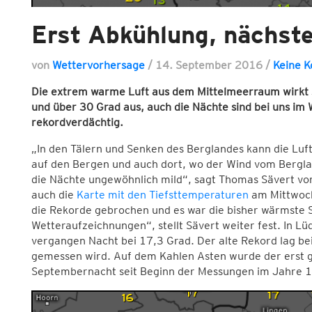
Erst Abkühlung, nächst
von
Wettervorhersage
/
14. September 2016
/
Keine 
Die extrem warme Luft aus dem Mittelmeerraum wirkt 
und über 30 Grad aus, auch die Nächte sind bei uns im W
rekordverdächtig.
„In den Tälern und Senken des Berglandes kann die Luft
auf den Bergen und auch dort, wo der Wind vom Bergland
die Nächte ungewöhnlich mild“, sagt Thomas Sävert v
auch die
Karte mit den Tiefsttemperaturen
am Mittwoch
die Rekorde gebrochen und es war die bisher wärmste 
Wetteraufzeichnungen“, stellt Sävert weiter fest. In Lü
vergangen Nacht bei 17,3 Grad. Der alte Rekord lag bei
gemessen wird. Auf dem Kahlen Asten wurde der erst g
Septembernacht seit Beginn der Messungen im Jahre 19