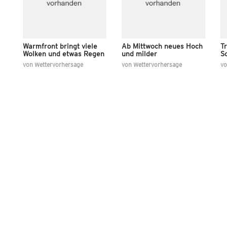
Warmfront bringt viele
Ab Mittwoch neues Hoch
T
Wolken und etwas Regen
und milder
S
von
Wettervorhersage
von
Wettervorhersage
v