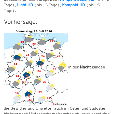
Tage),
Light HD
(bis +3 Tage),
Kompakt HD
(bis +5
Tage).
Vorhersage:
In der
Nacht
klingen
die Gewitter und Unwetter auch im Osten und Südosten
bis kurz nach Mitternacht meist schon ab, auch sonst sind