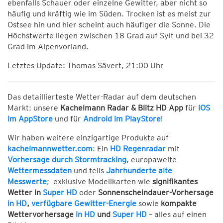
ebenfalls Schauer oder einzelne Gewitter, aber nicht so
häufig und kräftig wie im Süden. Trocken ist es meist zur
Ostsee hin und hier scheint auch häufiger die Sonne. Die
Höchstwerte liegen zwischen 18 Grad auf Sylt und bei 32
Grad im Alpenvorland.
Letztes Update: Thomas Sävert, 21:00 Uhr
Das detaillierteste Wetter-Radar auf dem deutschen
Markt: unsere
Kachelmann Radar & Blitz HD App
für
iOS
im AppStore
und für
Android im PlayStore
!
Wir haben weitere einzigartige Produkte auf
kachelmannwetter.com
: Ein
HD Regenradar
mit
Vorhersage durch Stormtracking
, europaweite
Wettermessdaten
und teils
Jahrhunderte alte
Messwerte
; exklusive Modellkarten wie
signifikantes
Wetter in
Super HD
oder
Sonnenscheindauer-Vorhersage
in HD
,
verfügbare Gewitter-Energie
sowie
kompakte
Wettervorhersage
in HD
und
Super HD
– alles auf einen