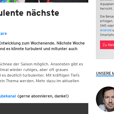
Aquaplan
herrscht.
ulente nächste
Die Benac
erfolgen.
SMS oder
Android
u
are
Smartpho
e Entwicklung zum Wochenende. Nächste Woche
Zu Met
nd es könnte turbulent und mitunter auch
Schnee der Saison möglich. Ansonsten gibt es
tmal wieder ruhiges, aber oft graues
UNSERE 
 es deutlich turbulenter. Mit kräftigen Tiefs
 ein Thema werden. Mehr dazu im aktuellen
ubekanal
(gerne abonnieren, danke!)