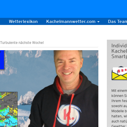
s
Wetterlexikon
Kachelmannwetter.com
Das Tea
 Turbulente nächste Woche!
Indivi
Kachel
Smart
Mit einem
können Si
Ihrem fes
sowohl au
Modelle b
halten, w
auch natü
Gewitter 