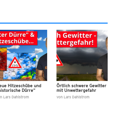
eue Hitzeschübe und
Örtlich schwere Gewitter
istorische Dürre“
mit Unwettergefahr
on
Lars Dahlstrom
von
Lars Dahlstrom