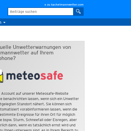
» zu kachelmannwetter.com
m
duelle Unwetterwarnungen von
mannwetter auf Ihrem
phone?
 Account auf unserer Meteosafe-Website
e benachrichten lassen, wenn sich ein Unwetter
tgelegten Standort nähert. Sie können sich
tomatisiert vorabinformieren lassen, wenn die
estimmte Ereignisse für ihren Ort für möglich
ie bspw. Sturm, Schneefall oder Eisregen, aber
rlich dann, wenn es tatsächlich ernst wird und
zu Ihnen unterwegs sind, es in Ihrem Bereich zu