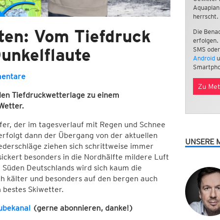
Aquaplan
herrscht.
ten: Vom Tiefdruck
Die Benac
erfolgen.
unkelflaute
SMS oder
Android
u
Smartpho
entare
Zu Met
len Tiefdruckwetterlage zu einem
Wetter.
fer, der im tagesverlauf mit Regen und Schnee
erfolgt dann der Übergang von der aktuellen
UNSERE 
ederschläge ziehen sich schrittweise immer
ckert besonders in die Nordhälfte mildere Luft
m Süden Deutschlands wird sich kaum die
ich kälter und besonders auf den bergen auch
 bestes Skiwetter.
ubekanal
(gerne abonnieren, danke!)