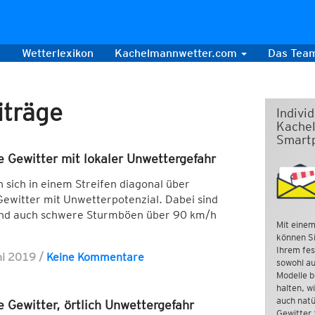
s
Wetterlexikon
Kachelmannwetter.com
Das Tea
iträge
Indivi
Kachel
Smart
e Gewitter mit lokaler Unwettergefahr
sich in einem Streifen diagonal über
 Gewitter mit Unwetterpotenzial. Dabei sind
und auch schwere Sturmböen über 90 km/h
Mit einem
können Si
Ihrem fes
ni 2019
/
Keine Kommentare
sowohl au
Modelle b
halten, w
auch natü
e Gewitter, örtlich Unwettergefahr
Gewitter 