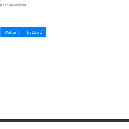
on
Fabian Ruhnau
Weiter ›
Letzte »