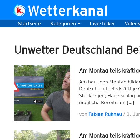
Startseite
Kategorien
Live-Ticker
Video
Unwetter Deutschland Be
Am Montag teils kräftig
Am heutigen Montag bilden 
Deutschland teils kräftige
Starkregen, Hagelschlag 
möglich. Bereits am […]
von
Fabian Ruhnau
/
3. Ju
Am Montag teils kräftig