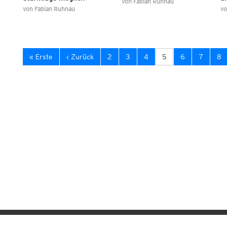
von
Fabian Ruhnau
von
Fabian Ruhnau
v
« Erste
‹ Zurück
2
3
4
5
6
7
8