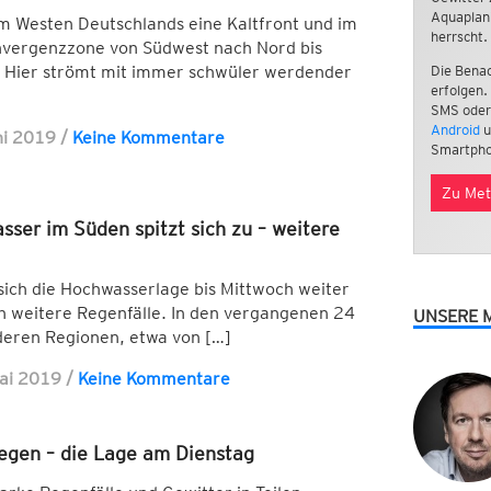
Aquaplan
 Westen Deutschlands eine Kaltfront und im
herrscht.
Konvergenzzone von Südwest nach Nord bis
 Hier strömt mit immer schwüler werdender
Die Benac
erfolgen.
SMS oder
Android
u
ni 2019
/
Keine Kommentare
Smartpho
Zu Met
ser im Süden spitzt sich zu – weitere
sich die Hochwasserlage bis Mittwoch weiter
 weitere Regenfälle. In den vergangenen 24
UNSERE 
deren Regionen, etwa von […]
ai 2019
/
Keine Kommentare
egen – die Lage am Dienstag