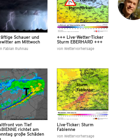
räftige Schauer und
+++ Live-Wetter-Ticker
ewitter am Mittwoch
Sturm EBERHARD +++
on
Fabian Ruhnau
von
Wettervorhersage
ltfront von Tief
Live-Ticker: Sturm
ABIENNE richtet am
Fabienne
onntag große Schäden
von
Wettervorhersage
n