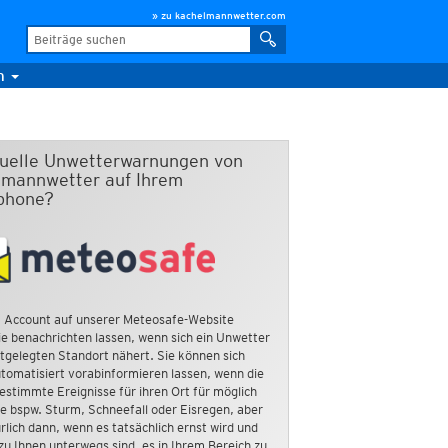
» zu kachelmannwetter.com
m
duelle Unwetterwarnungen von
mannwetter auf Ihrem
phone?
 Account auf unserer Meteosafe-Website
e benachrichten lassen, wenn sich ein Unwetter
tgelegten Standort nähert. Sie können sich
tomatisiert vorabinformieren lassen, wenn die
estimmte Ereignisse für ihren Ort für möglich
ie bspw. Sturm, Schneefall oder Eisregen, aber
rlich dann, wenn es tatsächlich ernst wird und
zu Ihnen unterwegs sind, es in Ihrem Bereich zu