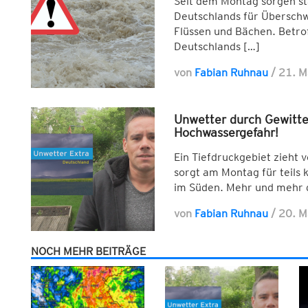
Seit dem Montag sorgen sta
Deutschlands für Übersc
Flüssen und Bächen. Betrof
Deutschlands […]
von
Fabian Ruhnau
/
21. M
Unwetter durch Gewitte
Hochwassergefahr!
Ein Tiefdruckgebiet zieht 
sorgt am Montag für teils 
im Süden. Mehr und mehr 
von
Fabian Ruhnau
/
20. M
NOCH MEHR BEITRÄGE