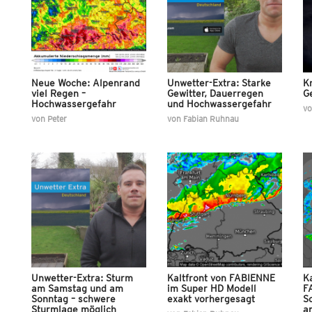
Neue Woche: Alpenrand
Unwetter-Extra: Starke
K
viel Regen –
Gewitter, Dauerregen
G
Hochwassergefahr
und Hochwassergefahr
v
von
Peter
von
Fabian Ruhnau
Unwetter-Extra: Sturm
Kaltfront von FABIENNE
Ka
am Samstag und am
im Super HD Modell
F
Sonntag – schwere
exakt vorhergesagt
S
Sturmlage möglich
a