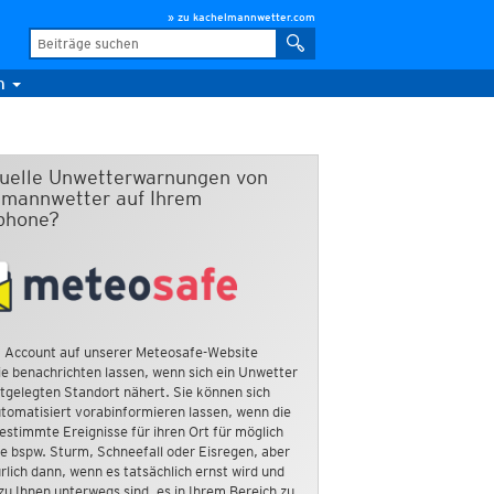
» zu kachelmannwetter.com
m
duelle Unwetterwarnungen von
mannwetter auf Ihrem
phone?
 Account auf unserer Meteosafe-Website
e benachrichten lassen, wenn sich ein Unwetter
tgelegten Standort nähert. Sie können sich
tomatisiert vorabinformieren lassen, wenn die
estimmte Ereignisse für ihren Ort für möglich
ie bspw. Sturm, Schneefall oder Eisregen, aber
rlich dann, wenn es tatsächlich ernst wird und
zu Ihnen unterwegs sind, es in Ihrem Bereich zu