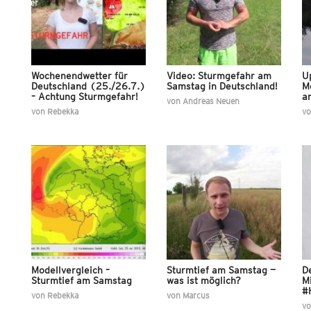
Wochenendwetter für
Video: Sturmgefahr am
U
Deutschland (25./26.7.)
Samstag in Deutschland!
M
– Achtung Sturmgefahr!
a
von
Andreas Neuen
von
Rebekka
v
Modellvergleich –
Sturmtief am Samstag —
D
Sturmtief am Samstag
was ist möglich?
M
#H
von
Rebekka
von
Marcus
v