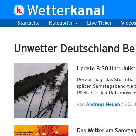
Startseite
Kategorien
Live-Ticker
Video
Unwetter Deutschland Be
Update 8:30 Uhr: Julist
Derzeit liegt das Sturmtief
späten Samstagabend weite
Rückseite des Tiefs muss 
von
Andreas Neuen
/
25. 
Das Wetter am Samstag: