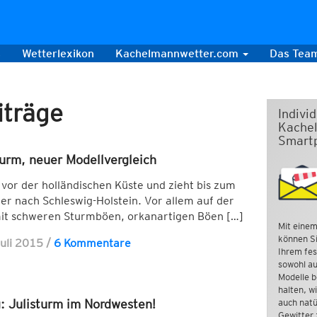
s
Wetterlexikon
Kachelmannwetter.com
Das Tea
iträge
Indivi
Kachel
Smart
urm, neuer Modellvergleich
 vor der holländischen Küste und zieht bis zum
r nach Schleswig-Holstein. Vor allem auf der
mit schweren Sturmböen, orkanartigen Böen […]
Mit einem
können Si
Juli 2015
/
6 Kommentare
Ihrem fes
sowohl au
Modelle b
halten, w
 Julisturm im Nordwesten!
auch natü
Gewitter 