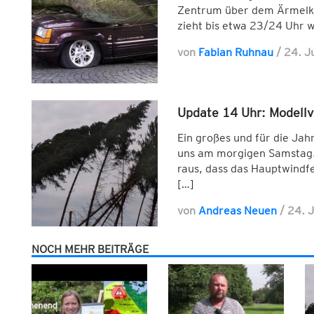
Zentrum über dem Ärmelkan
zieht bis etwa 23/24 Uhr 
von
Fabian Ruhnau
/
24. J
Update 14 Uhr: Modell
Ein großes und für die Ja
uns am morgigen Samstag. 
raus, dass das Hauptwindf
[…]
von
Andreas Neuen
/
24. 
NOCH MEHR BEITRÄGE