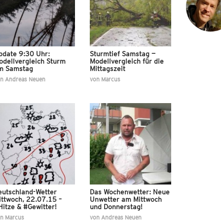
pdate 9:30 Uhr:
Sturmtief Samstag —
odellvergleich Sturm
Modellvergleich für die
m Samstag
Mittagszeit
on
Andreas Neuen
von
Marcus
eutschland-Wetter
Das Wochenwetter: Neue
ittwoch, 22.07.15 –
Unwetter am Mittwoch
itze & #Gewitter!
und Donnerstag!
on
Marcus
von
Andreas Neuen