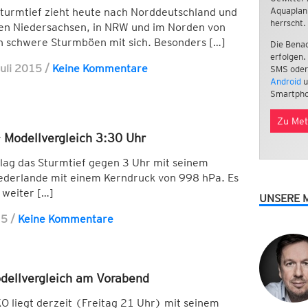
Aquaplan
 Sturmtief zieht heute nach Norddeutschland und
herrscht.
chen Niedersachsen, in NRW und im Norden von
n schwere Sturmböen mit sich. Besonders […]
Die Benac
erfolgen.
Juli 2015
/
Keine Kommentare
SMS oder
Android
u
Smartpho
Zu Met
 Modellvergleich 3:30 Uhr
lag das Sturmtief gegen 3 Uhr mit seinem
ederlande mit einem Kerndruck von 998 hPa. Es
 weiter […]
UNSERE 
15
/
Keine Kommentare
dellvergleich am Vorabend
O liegt derzeit (Freitag 21 Uhr) mit seinem