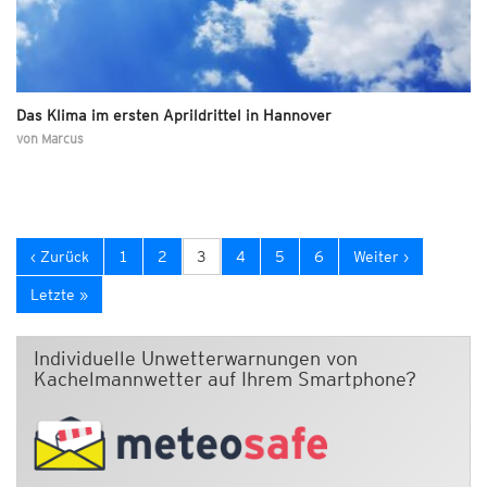
Das Klima im ersten Aprildrittel in Hannover
von
Marcus
‹ Zurück
1
2
3
4
5
6
Weiter ›
Letzte »
Individuelle Unwetterwarnungen von
Kachelmannwetter auf Ihrem Smartphone?