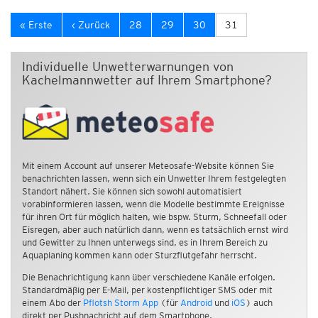
« Erste
‹ Zurück
28
29
30
31
Individuelle Unwetterwarnungen von
Kachelmannwetter auf Ihrem Smartphone?
Mit einem Account auf unserer Meteosafe-Website können Sie
benachrichten lassen, wenn sich ein Unwetter Ihrem festgelegten
Standort nähert. Sie können sich sowohl automatisiert
vorabinformieren lassen, wenn die Modelle bestimmte Ereignisse
für ihren Ort für möglich halten, wie bspw. Sturm, Schneefall oder
Eisregen, aber auch natürlich dann, wenn es tatsächlich ernst wird
und Gewitter zu Ihnen unterwegs sind, es in Ihrem Bereich zu
Aquaplaning kommen kann oder Sturzflutgefahr herrscht.
Die Benachrichtigung kann über verschiedene Kanäle erfolgen.
Standardmäßig per E-Mail, per kostenpflichtiger SMS oder mit
einem Abo der
Pflotsh Storm App
(für
Android
und
iOS
) auch
direkt per Pushnachricht auf dem Smartphone.