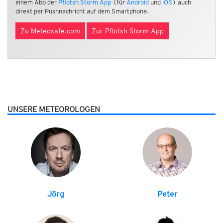
einem Abo der
Pflotsh Storm App
(für
Android
und
iOS
) auch
direkt per Pushnachricht auf dem Smartphone.
Zu Meteosafe.com
Zur Pflotsh Storm App
UNSERE METEOROLOGEN
Jörg
Peter