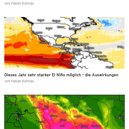
von
Fabian Ruhnau
Dieses Jahr sehr starker El Niño möglich – die Auswirkungen
von
Fabian Ruhnau