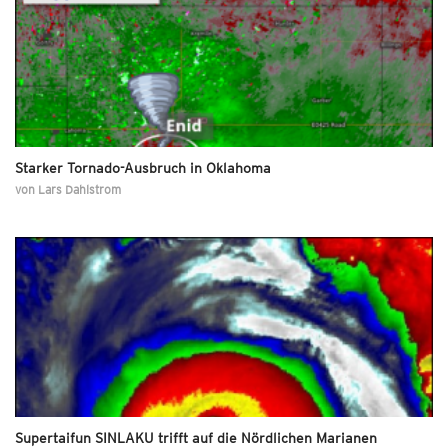
Starker Tornado-Ausbruch in Oklahoma
von
Lars Dahlstrom
Supertaifun SINLAKU trifft auf die Nördlichen Marianen