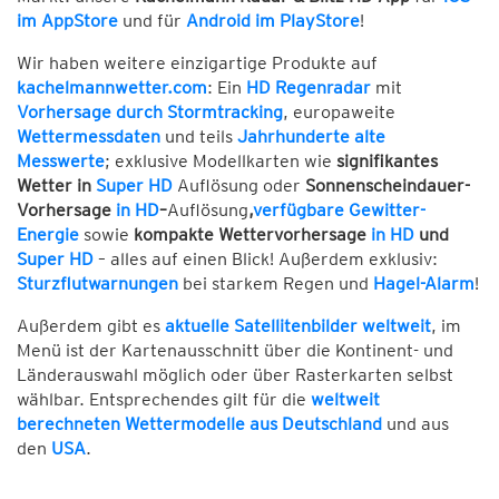
im AppStore
und für
Android im PlayStore
!
Wir haben weitere einzigartige Produkte auf
kachelmannwetter.com
: Ein
HD Regenradar
mit
Vorhersage durch Stormtracking
, europaweite
Wettermessdaten
und teils
Jahrhunderte alte
Messwerte
; exklusive Modellkarten wie
signifikantes
Wetter in
Super HD
Auflösung oder
Sonnenscheindauer-
Vorhersage
in HD
–
Auflösung
,
verfügbare Gewitter-
Energie
sowie
kompakte Wettervorhersage
in HD
und
Super HD
– alles auf einen Blick! Außerdem exklusiv:
Sturzflutwarnungen
bei starkem Regen und
Hagel-Alarm
!
Außerdem gibt es
aktuelle Satellitenbilder weltweit
, im
Menü ist der Kartenausschnitt über die Kontinent- und
Länderauswahl möglich oder über Rasterkarten selbst
wählbar. Entsprechendes gilt für die
weltweit
berechneten Wettermodelle aus Deutschland
und aus
den
USA
.